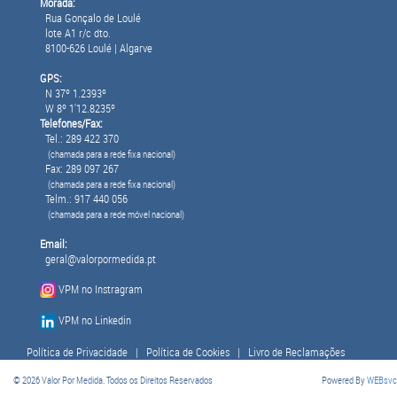
Morada:
Rua Gonçalo de Loulé
lote A1 r/c dto.
8100-626 Loulé | Algarve
GPS:
N 37º 1.2393º
W 8º 1'12.8235º
Telefones/Fax:
Tel.: 289 422 370
(chamada para a rede fixa nacional)
Fax: 289 097 267
(chamada para a rede fixa nacional)
Telm.: 917 440 056
(chamada para a rede móvel nacional)
Email:
geral@valorpormedida.pt
VPM no Instragram
VPM no Linkedin
Política de Privacidade
|
Política de Cookies
|
Livro de Reclamações
© 2026 Valor Por Medida. Todos os Direitos Reservados
Powered By
WEBsvc