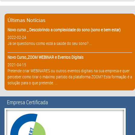
Últimas Notícias
Novo curso _ Descobrindo a complexidade do sono (sono e bem estar)
2022-02-24
Já se questionou como está a saúde do seu sono? ...
Novo Curso_ZOOM WEBINAR e Eventos Digitais
2021-04-15
Pretende criar WEBINARES ou outros eventos digitais na sua empresa e quer
perceber como tirar o máximo partido da plataforma ZOOM? Esta formação é a
solução para o que pretende. ...
Empresa Certificada