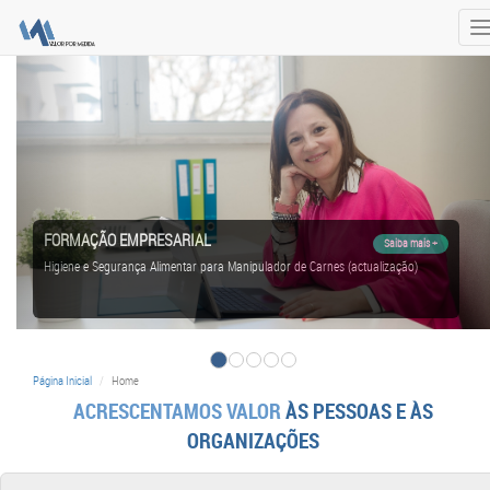
T
n
FORMAÇÃO EMPRESARIAL
Saiba mais +
Higiene e Segurança Alimentar para Manipulador de Carnes (actualização)
Página Inicial
Home
ACRESCENTAMOS VALOR
ÀS PESSOAS E ÀS
ORGANIZAÇÕES