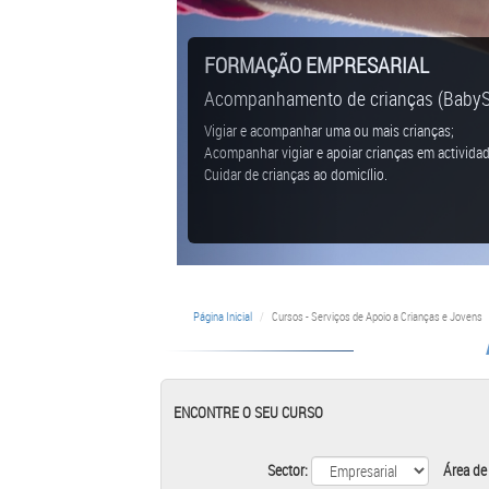
FORMAÇÃO EMPRESARIAL
Acompanhamento de crianças (BabySi
Vigiar e acompanhar uma ou mais crianças;
Acompanhar vigiar e apoiar crianças em actividad
Cuidar de crianças ao domicílio.
Página Inicial
Cursos - Serviços de Apoio a Crianças e Jovens
ENCONTRE O SEU CURSO
Sector:
Área de