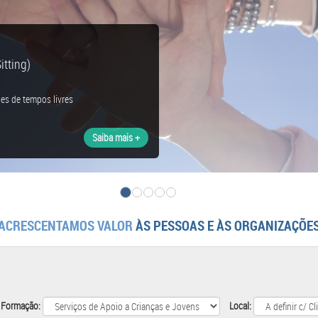
tting)
es de tempos livres
Saiba mais +
ACRESCENTAMOS VALOR
ÀS PESSOAS E ÀS ORGANIZAÇÕE
 Formação:
Local: