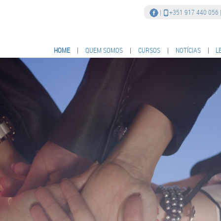
|
+351 917 440 056
HOME
|
QUEM SOMOS
|
CURSOS
|
NOTÍCIAS
|
L