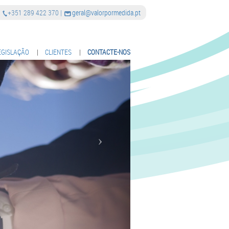
|
+351 289 422 370
|
geral@valorpormedida.pt
EGISLAÇÃO
|
CLIENTES
|
CONTACTE-NOS