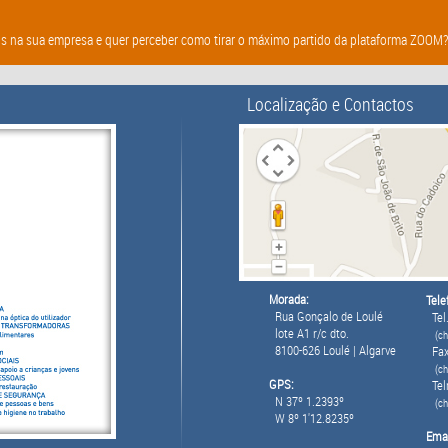
s na sua empresa e quer perceber como tirar o máximo partido da plataforma ZOOM? E
Localização e Contactos
Morada:
Tele
Rua Gonçalo de Loulé
Tel.
lote A1 r/c dto.
(ch
8100-626 Loulé | Algarve
Fax
(ch
GPS:
Tel
N 37º 1.2393º
(c
W 8º 1'12.8235º
Emai