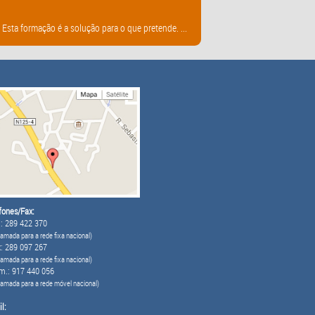
sta formação é a solução para o que pretende. ...
fones/Fax:
: 289 422 370
amada para a rede fixa nacional)
: 289 097 267
amada para a rede fixa nacional)
m.: 917 440 056
hamada para a rede móvel nacional)
l: