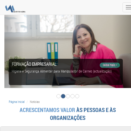
T
n
FORMAÇÃO EMPRESARIAL
Saiba mais +
Higiene e Segurança Alimentar para Manipulador de Carnes (actualização)
Página Inicial
Noticias
ACRESCENTAMOS VALOR
ÀS PESSOAS E ÀS
ORGANIZAÇÕES