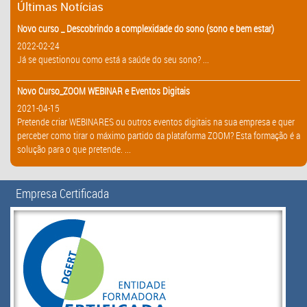
Últimas Notícias
Novo curso _ Descobrindo a complexidade do sono (sono e bem estar)
2022-02-24
Já se questionou como está a saúde do seu sono? ...
Novo Curso_ZOOM WEBINAR e Eventos Digitais
2021-04-15
Pretende criar WEBINARES ou outros eventos digitais na sua empresa e quer
perceber como tirar o máximo partido da plataforma ZOOM? Esta formação é a
solução para o que pretende. ...
Empresa Certificada