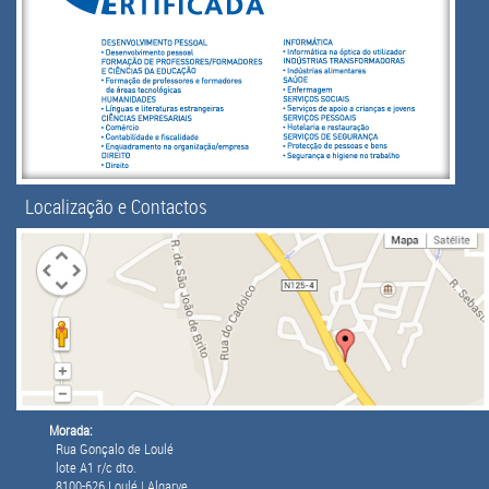
Localização e Contactos
Morada:
Rua Gonçalo de Loulé
lote A1 r/c dto.
8100-626 Loulé | Algarve