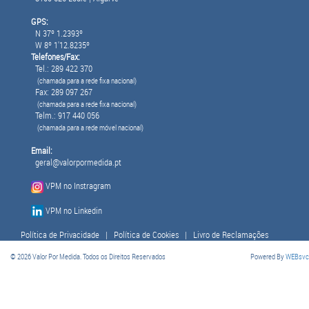
GPS:
N 37º 1.2393º
W 8º 1'12.8235º
Telefones/Fax:
Tel.: 289 422 370
(chamada para a rede fixa nacional)
Fax: 289 097 267
(chamada para a rede fixa nacional)
Telm.: 917 440 056
(chamada para a rede móvel nacional)
Email:
geral@valorpormedida.pt
VPM no Instragram
VPM no Linkedin
Política de Privacidade
|
Política de Cookies
|
Livro de Reclamações
© 2026 Valor Por Medida. Todos os Direitos Reservados
Powered By
WEBsvc