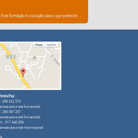
sta formação é a solução para o que pretende. ...
fones/Fax:
: 289 422 370
amada para a rede fixa nacional)
: 289 097 267
amada para a rede fixa nacional)
m.: 917 440 056
hamada para a rede móvel nacional)
l: