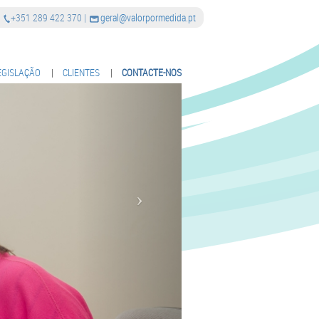
|
+351 289 422 370
|
geral@valorpormedida.pt
EGISLAÇÃO
|
CLIENTES
|
CONTACTE-NOS