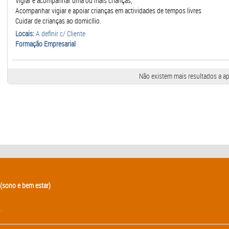
Vigiar e acompanhar uma ou mais crianças;
Acompanhar vigiar e apoiar crianças em actividades de tempos livres
Cuidar de crianças ao domicílio.
Locais:
A definir c/ Cliente
Formação Empresarial
Não existem mais resultados a ap
(sono e bem estar)
.