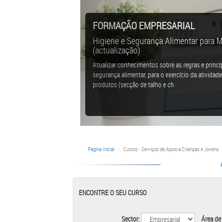
FORMAÇÃO EMPRESARIAL
Higiene e Segurança Alimentar para 
(actualização)
Atualizar conhecimentos sobre as regras e princí
segurança alimentar, para o exercício da ativida
produtos (secção de talho e ch
Página Inicial
Cursos - Serviços de Apoio a Crianças e Jovens
ENCONTRE O SEU CURSO
Sector:
Área de