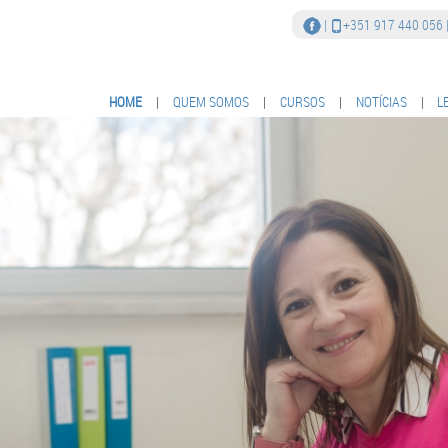
|
+351 917 440 056
HOME
|
QUEM SOMOS
|
CURSOS
|
NOTÍCIAS
|
L