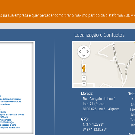
s na sua empresa e quer perceber como tirar o máximo partido da plataforma ZOOM? E
Localização e Contactos
Morada:
Tele
Rua Gonçalo de Loulé
Tel.
lote A1 r/c dto.
(ch
8100-626 Loulé | Algarve
Fax
(ch
GPS:
Tel
N 37º 1.2393º
(c
W 8º 1'12.8235º
Emai