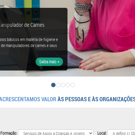
Manipulador de Carnes
pios básicos em matéria de higiene e
de de manipuladores de carnes e seus
Saiba mais +
ACRESCENTAMOS VALOR
ÀS PESSOAS E ÀS ORGANIZAÇÕE
 Formação:
Local: