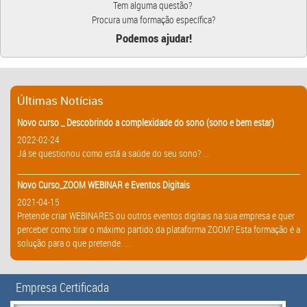
Tem alguma questão?
Procura uma formação específica?
Podemos ajudar!
Últimas Notícias
Novo curso _ Descobrindo a complexidade do sono (sono e bem estar)
2022-02-24
Já se questionou como está a saúde do seu sono? ...
Novo Curso_ZOOM WEBINAR e Eventos Digitais
2021-04-15
Pretende criar WEBINARES ou outros eventos digitais na sua empresa e quer
perceber como tirar o máximo partido da plataforma ZOOM? Esta formação é a
solução para o que pretende. ...
Empresa Certificada