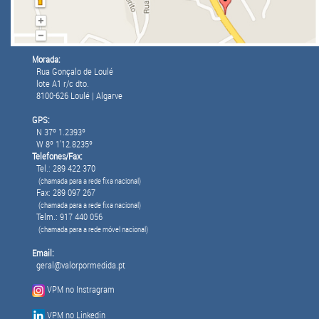
Morada:
Rua Gonçalo de Loulé
lote A1 r/c dto.
8100-626 Loulé | Algarve
GPS:
N 37º 1.2393º
W 8º 1'12.8235º
Telefones/Fax:
Tel.: 289 422 370
(chamada para a rede fixa nacional)
Fax: 289 097 267
(chamada para a rede fixa nacional)
Telm.: 917 440 056
(chamada para a rede móvel nacional)
Email:
geral@valorpormedida.pt
VPM no Instragram
VPM no Linkedin