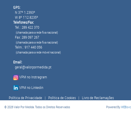
GPS:
N 37º 1.2393º
W 8º 1'12.8235º
Telefones/Fax:
Tel.: 289 422 370
(chamada para a rede fixa nacional)
Fax: 289 097 267
(chamada para a rede fixa nacional)
Telm.: 917 440 056
(chamada para a rede móvel nacional)
Email:
geral@valorpormedida.pt
VPM no Instragram
VPM no Linkedin
Política de Privacidade
|
Política de Cookies
|
Livro de Reclamações
© 2026 Valor Por Medida. Todos os Direitos Reservados
Powered By
WEBsvc