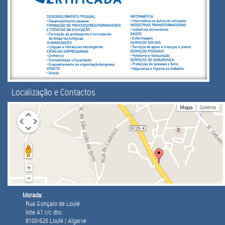
Localização e Contactos
Morada:
Rua Gonçalo de Loulé
lote A1 r/c dto.
8100-626 Loulé | Algarve