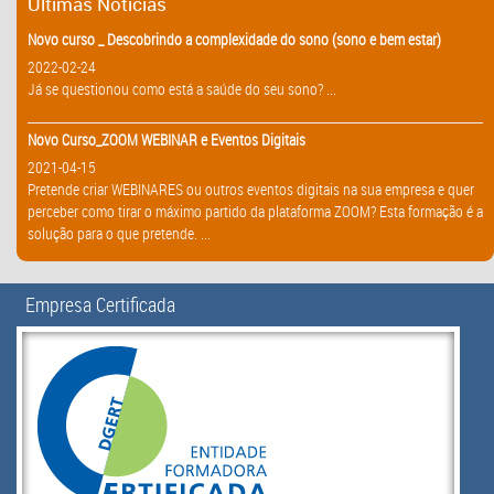
Últimas Notícias
Novo curso _ Descobrindo a complexidade do sono (sono e bem estar)
2022-02-24
Já se questionou como está a saúde do seu sono? ...
Novo Curso_ZOOM WEBINAR e Eventos Digitais
2021-04-15
Pretende criar WEBINARES ou outros eventos digitais na sua empresa e quer
perceber como tirar o máximo partido da plataforma ZOOM? Esta formação é a
solução para o que pretende. ...
Empresa Certificada