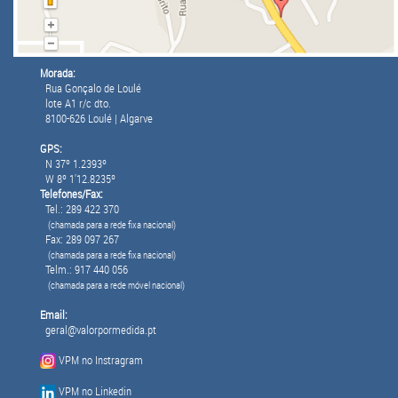
Morada:
Rua Gonçalo de Loulé
lote A1 r/c dto.
8100-626 Loulé | Algarve
GPS:
N 37º 1.2393º
W 8º 1'12.8235º
Telefones/Fax:
Tel.: 289 422 370
(chamada para a rede fixa nacional)
Fax: 289 097 267
(chamada para a rede fixa nacional)
Telm.: 917 440 056
(chamada para a rede móvel nacional)
Email:
geral@valorpormedida.pt
VPM no Instragram
VPM no Linkedin