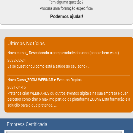
Tem alguma questão?
Procura uma formação específica?
Podemos ajudar!
Últimas Notícias
Novo curso _ Descobrindo a complexidade do sono (sono e bem estar)
2022-02-24
Já se questionou como está a saúde do seu sono? ...
Novo Curso_ZOOM WEBINAR e Eventos Digitais
2021-04-15
Pretende criar WEBINARES ou outros eventos digitais na sua empresa e quer
perceber como tirar o máximo partido da plataforma ZOOM? Esta formação é a
solução para o que pretende. ...
Empresa Certificada