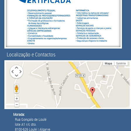
Localização e Contactos
Morada:
Rua Gonçalo de Loulé
lote A1 r/c dto.
8100-626 Loulé | Algarve