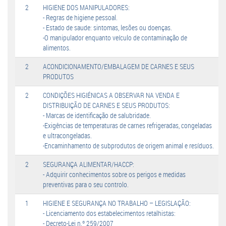
2
HIGIENE DOS MANIPULADORES:
- Regras de higiene pessoal.
- Estado de saude: sintomas, lesões ou doenças.
-O manipulador enquanto veículo de contaminação de
alimentos.
2
ACONDICIONAMENTO/EMBALAGEM DE CARNES E SEUS
PRODUTOS
2
CONDIÇÕES HIGIÉNICAS A OBSERVAR NA VENDA E
DISTRIBUIÇÃO DE CARNES E SEUS PRODUTOS:
- Marcas de identificação de salubridade.
-Exigências de temperaturas de carnes refrigeradas, congeladas
e ultracongeladas.
-Encaminhamento de subprodutos de origem animal e resíduos.
2
SEGURANÇA ALIMENTAR/HACCP:
- Adquirir conhecimentos sobre os perigos e medidas
preventivas para o seu controlo.
1
HIGIENE E SEGURANÇA NO TRABALHO – LEGISLAÇÃO:
- Licenciamento dos estabelecimentos retalhistas:
- Decreto-Lei n.º 259/2007