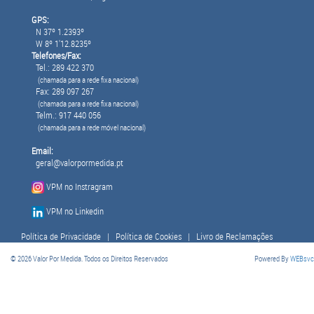
GPS:
N 37º 1.2393º
W 8º 1'12.8235º
Telefones/Fax:
Tel.: 289 422 370
(chamada para a rede fixa nacional)
Fax: 289 097 267
(chamada para a rede fixa nacional)
Telm.: 917 440 056
(chamada para a rede móvel nacional)
Email:
geral@valorpormedida.pt
VPM no Instragram
VPM no Linkedin
Política de Privacidade
|
Política de Cookies
|
Livro de Reclamações
© 2026 Valor Por Medida. Todos os Direitos Reservados
Powered By
WEBsvc