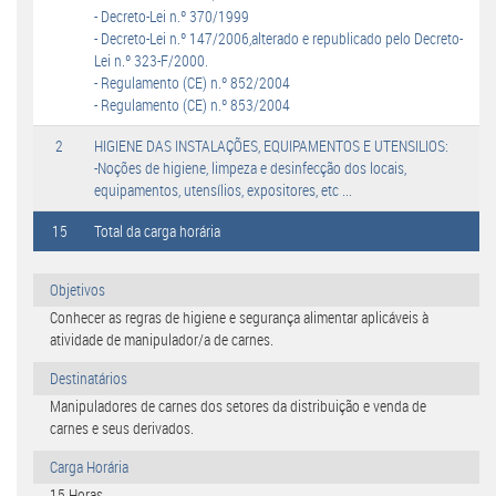
- Decreto-Lei n.º 370/1999
- Decreto-Lei n.º 147/2006,alterado e republicado pelo Decreto-
Lei n.º 323-F/2000.
- Regulamento (CE) n.º 852/2004
- Regulamento (CE) n.º 853/2004
2
HIGIENE DAS INSTALAÇÕES, EQUIPAMENTOS E UTENSILIOS:
-Noções de higiene, limpeza e desinfecção dos locais,
equipamentos, utensílios, expositores, etc ...
15
Total da carga horária
Objetivos
Conhecer as regras de higiene e segurança alimentar aplicáveis à
atividade de manipulador/a de carnes.
Destinatários
Manipuladores de carnes dos setores da distribuição e venda de
carnes e seus derivados.
Carga Horária
15 Horas