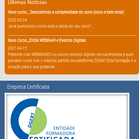
Últimas Notícias
Novo curso _ Descobrindo a complexidade do sono (sono e bem estar)
2022-02-24
Já se questionou como está a saúde do seu sono? ...
Novo Curso_ZOOM WEBINAR e Eventos Digitais
2021-04-15
Pretende criar WEBINARES ou outros eventos digitais na sua empresa e quer
perceber como tirar o máximo partido da plataforma ZOOM? Esta formação é a
solução para o que pretende. ...
Empresa Certificada