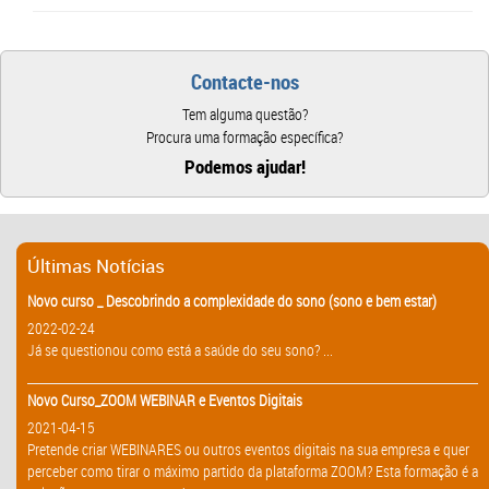
Contacte-nos
Tem alguma questão?
Procura uma formação específica?
Podemos ajudar!
Últimas Notícias
Novo curso _ Descobrindo a complexidade do sono (sono e bem estar)
2022-02-24
Já se questionou como está a saúde do seu sono? ...
Novo Curso_ZOOM WEBINAR e Eventos Digitais
2021-04-15
Pretende criar WEBINARES ou outros eventos digitais na sua empresa e quer
perceber como tirar o máximo partido da plataforma ZOOM? Esta formação é a