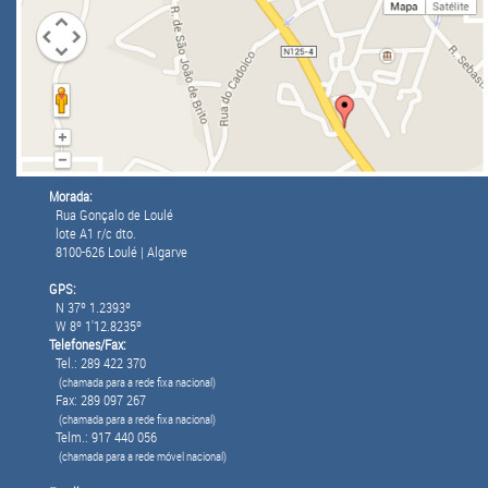
Morada:
Rua Gonçalo de Loulé
lote A1 r/c dto.
8100-626 Loulé | Algarve
GPS:
N 37º 1.2393º
W 8º 1'12.8235º
Telefones/Fax:
Tel.: 289 422 370
(chamada para a rede fixa nacional)
Fax: 289 097 267
(chamada para a rede fixa nacional)
Telm.: 917 440 056
(chamada para a rede móvel nacional)