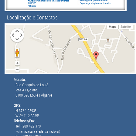
Localização e Contactos
Morada:
Rua Gonçalo de Loulé
lote A1 r/c dto.
8100-626 Loulé | Algarve
GPS:
N 37º 1.2393º
W 8º 1'12.8235º
Telefones/Fax:
Tel.: 289 422 370
(chamada para a rede fixa nacional)