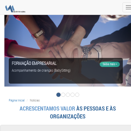
T
n
FORMAÇÃO EMPRESARIAL
Saiba mais +
Acompanhamento de crianças (BabySitting)
Página Inicial
Noticias
ACRESCENTAMOS VALOR
ÀS PESSOAS E ÀS
ORGANIZAÇÕES