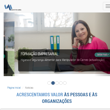
T
n
FORMAÇÃO EMPRESARIAL
Saiba mais +
Higiene e Segurança Alimentar para Manipulador de Carnes (actualização)
Página Inicial
Noticias
ACRESCENTAMOS VALOR
ÀS PESSOAS E ÀS
ORGANIZAÇÕES